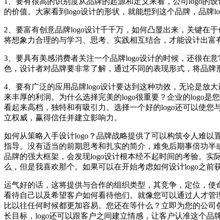
1、要有很高的识别度从品牌的起源和定义来看，公司logo的
的价值。大家看到logo设计的形状，就能想到这个品牌，品牌
2、要富有创意品牌logo设计千千万，如何凸显出来，关键在
将想象力合理的与学习、思考、实践相互结合，才能设计出富有创
3、要具有美感消费者关注一个品牌logo设计的时候，还很在
色，设计者对品牌要非常了解，通过不同的表现形式，将品牌形
4、要有广泛的应用品牌logo设计要达到这种功效，无论是
来丰厚的利润。为什么选择完美的logo很重要？企业的logo
看起来高档，独特和有吸引力。选择一个好的logo还可以使您
立权威，赢得信任并建立影响力。
如何从策略入手设计logo？品牌战略提供了可以构筑令人难以
指导。没有适当的前期思考和扎实的简介，难免后期事倍功半或
品牌的强大框架，会发现logo设计根本经不起时间的考验。
么，但是我喜欢那个。如果可以在开始考虑如何设计logo之
运气好的话，这将提供与合作的组织类型，其竞争，定位，使
看待自己以及希望客户如何看待他们。就像您可以通过人才管理来
比以往任何时候都更加容易。您还在等什么？立即为您的公司创建
长目标，logo还可以跟客户之间建立情感，让客户认准这个品