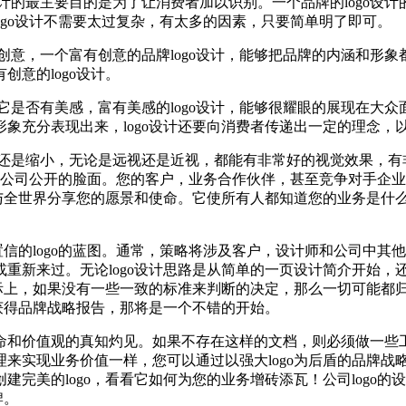
设计的最主要目的是为了让消费者加以识别。一个品牌的logo
logo设计不需要太过复杂，有太多的因素，只要简单明了即可。
于创意，一个富有创意的品牌logo设计，能够把品牌的内涵和
意的logo设计。
意它是否有美感，富有美感的logo设计，能够很耀眼的展现在
象充分表现出来，logo设计还要向消费者传递出一定的理念，
放大还是缩小，无论是远视还是近视，都能有非常好的视觉效果，
是您公司公开的脸面。您的客户，业务合作伙伴，甚至竞争对手企业都
与全世界分享您的愿景和使命。它使所有人都知道您的业务是什么
置信的logo的蓝图。通常，策略将涉及客户，设计师和公司中
重新来过。无论logo设计思路是从简单的一页设计简介开始，
实际上，如果没有一些一致的标准来判断的决定，那么一切可能都
前获得品牌战略报告，那将是一个不错的开始。
命和价值观的真知灼见。如果不存在这样的文档，则必须做一些
实现业务价值一样，您可以通过以强大logo为后盾的品牌战略实现
完美的logo，看看它如何为您的业务增砖添瓦！公司logo
牌。